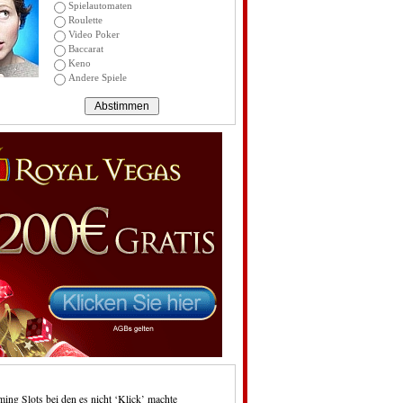
Spielautomaten
Roulette
Video Poker
Baccarat
Keno
Andere Spiele
ing Slots bei den es nicht ‘Klick’ machte