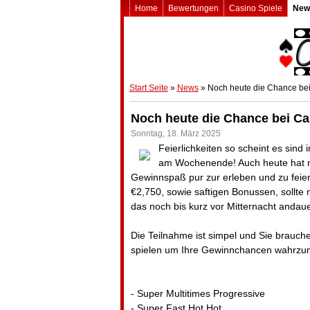
Home
Bewertungen
Casino Spiele
New
Start Seite
»
News
» Noch heute die Chance bei
Noch heute die Chance bei Ca
Sonntag, 18. März 2025
Feierlichkeiten so scheint es sin
am Wochenende! Auch heute hat m
Gewinnspaß pur zur erleben und zu feier
€2,750, sowie saftigen Bonussen, sollte
das noch bis kurz vor Mitternacht andaue
Die Teilnahme ist simpel und Sie brauch
spielen um Ihre Gewinnchancen wahrz
- Super Multitimes Progressive
- Super Fast Hot Hot