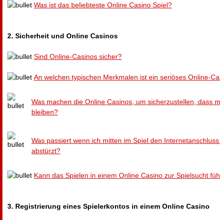
Was ist das beliebteste Online Casino Spiel?
2. Sicherheit und Online Casinos
Sind Online-Casinos sicher?
An welchen typischen Merkmalen ist ein seriöses Online-C
Was machen die Online Casinos, um sicherzustellen, dass m
bleiben?
Was passiert wenn ich mitten im Spiel den Internetanschluss
abstürzt?
Kann das Spielen in einem Online Casino zur Spielsucht fü
3. Registrierung eines Spielerkontos in einem Online Casino