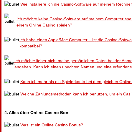
Wie installiere ich die Casino-Software auf meinem Rechne
Ich möchte keine Casino-Software auf meinem Computer speic
einem Online Casino spielen?
Ich habe einen Apple/Mac Computer – Ist die Casino-Softw
kompatibel?
Ich möchte lieber nicht meine persönlichen Daten bei der Anm
angeben. Kann ich einen unechten Namen und eine erfundene
Kann ich mehr als ein Spielerkonto bei dem gleichen Online
Welche Zahlungsmethoden kann ich benutzen, um ein Casin
4. Alles über Online Casino Boni
Was ist ein Online Casino Bonus?