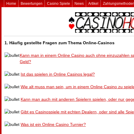
Home
Bewertungen
Casino Spiele
News
Artikel
Zahlungsmethode
1. Häufig gestellte Fragen zum Thema Online-Casinos
Kann man in einem Online Casino auch ohne einzuzahlen sp
Geld?
Ist das spielen in Online Casinos legal?
Wie alt muss man sein, um in einem Online Casino zu spiel
Kann man auch mit anderen Spielern spielen, oder nur ge
Gibt es Casinospiele mit echten Dealern, oder sind alle S
Was ist ein Online Casino Turnier?