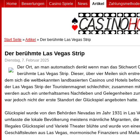
Home
Bewertungen
Casino Spiele
News
Artikel
Zahlungsmethode
Start Seite
»
Artikel
» Der berühmte Las Vegas Strip
Der berühmte Las Vegas Strip
Dienstag, 7. Februar 2025
Der Ort, an man automatisch denkt wenn man das Stichwort Glü
berühmte Las Vegas Strip. Dieser, über vier Meilen sich erstrec
dem sich die weltbekannten landbasierten Casinos und Hotels befind
der Las Vegas Strip der Touristenmagnet schlechthin; zusammen m
werden auch ein unterhaltsames Nachtleben und Gelegenheiten zum
war jedoch nicht der erste Standort der Glückspiel angeboten hatte.
Glückspiel wurde von den Behörden Nevadas im Jahr 1931 in Las Vega
umfasste die lokale Bevölkerung meistens männliche Migranten, di
Illegales Glücksspiel und Varieté Theater blühte und wurde von ein
Geschäftsleuten aus Las Vegas, mormonische Finanziers und Mafia G