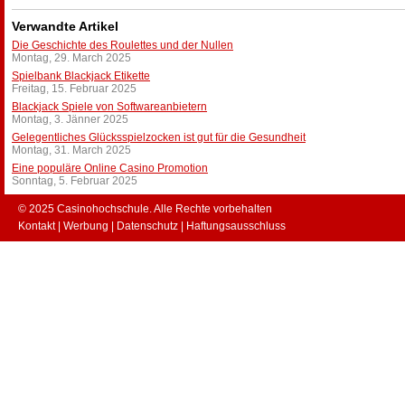
Verwandte Artikel
Die Geschichte des Roulettes und der Nullen
Montag, 29. March 2025
Spielbank Blackjack Etikette
Freitag, 15. Februar 2025
Blackjack Spiele von Softwareanbietern
Montag, 3. Jänner 2025
Gelegentliches Glücksspielzocken ist gut für die Gesundheit
Montag, 31. March 2025
Eine populäre Online Casino Promotion
Sonntag, 5. Februar 2025
© 2025 Casinohochschule. Alle Rechte vorbehalten
Kontakt
|
Werbung
|
Datenschutz
|
Haftungsausschluss