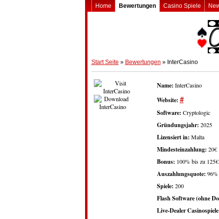
Home
Bewertungen
Casino Spiele
Ne
Start Seite
»
Bewertungen
» InterCasino
Name:
InterCasino
#
Website:
Software:
Cryptologic
Gründungsjahr:
2025
Lizensiert in:
Malta
Mindesteinzahlung:
20€
Bonus:
100% bis zu 125
Auszahlungsquote:
96%
Spiele:
200
Flash Software (ohne D
Live-Dealer Casinospiele