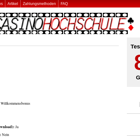
ws
Artikel
Zahlungsmethoden
FAQ
Tes
G
€ Willkommensbonus
ownload):
Ja
:
Nein