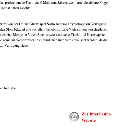
as professionelle Team via E-Mail kontaktieren wenn man detaillierte Fragen
 gelöst haben möchte.
 wird von der Online Glücksspiel Softwarefirma Cryptologic zur Verfügung
den Slots bekannt und vor allem beliebt ist. Eine Vielzahl von verschiedenen
 auch eine Menge an Video Slots, sowie klassische Tisch- und Kartenspiele
e gerne im Webbrowser spielt wird auch hier nicht enttäuscht werden, da die
zur Verfügung stehen.
er Industrie
Zur InterCasino
Website